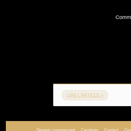
Comme
LIRE L'ARTICLE »
Devenir commercant
Carrières
Contact
Con