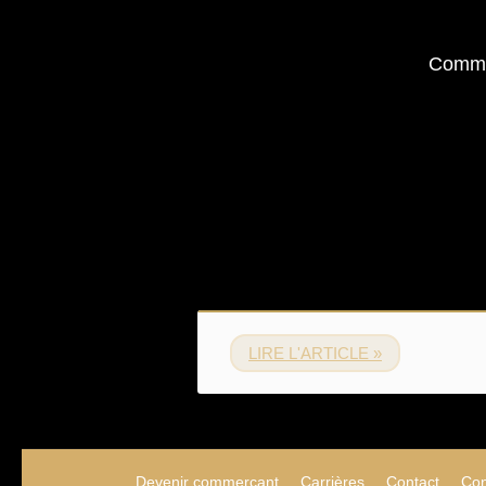
Comme
LIRE L'ARTICLE »
Devenir commercant
Carrières
Contact
Con