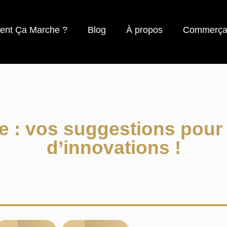
nt Ça Marche ?
Blog
À propos
Commerça
e : vos suggestions pour
d’innovations !