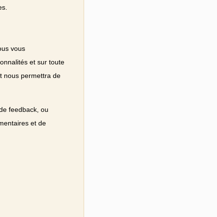
es.
ous vous
nnalités et sur toute
et nous permettra de
 de feedback, ou
mentaires et de