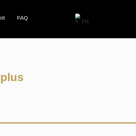
nt
FAQ
 plus