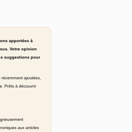
ions apportées à
ssus. Votre opinion
os suggestions pour
ns récemment ajoutées,
e. Prêts à découvrir
soigneusement
roniques aux articles